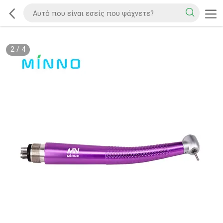
2
/
4