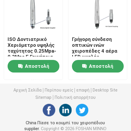
Οδοντιατρική μικροκινητική
οδοντικός αέρας prophy
ISO Δοντιατρικό
Γρήγορη σύνδεση
Χεριόμετρο υψηλής
οπτικών ινών
ταχύτητας 0.25Mpa-
χειροπέδες 4 αέρα
Οδοντιατρικό φως LED
0.3Mpa E Γεννήτρια
LED υψηλής
LED Χεριόμετρο
ταχύτητας
Αποστολή
Αποστολή
χειροπέδιο
Ενέτρηση οδοντικής αναισθησίας
ερώτησης
ερώτησης
Οδοντική μηχανή μοσχευμάτων
Αρχική Σελίδα
Περίπου εμείς
επαφή
Desktop Site
Sitemap
Πολιτική απορρήτου
Ενδοδοντικά προϊόντα
China Πίεσε το κουμπί του χειροπέδιου
Οδοντιατρική μηχανή φωτεινής θεραπείας
supplier.
Copyright © 2026 FOSHAN MINNO