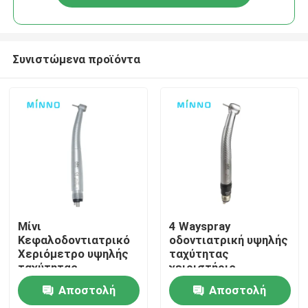
Συνιστώμενα προϊόντα
Αρχική Σελίδα
Μίνι
4 Wayspray
Κεφαλοδοντιατρικό
οδοντιατρική υψηλής
Χεριόμετρο υψηλής
ταχύτητας
Προϊόντα
ταχύτητας
χειριστήριο
320000RPM-
οδοντιατρική αέρα
Αποστολή
Αποστολή
400000RPM
με LED
Σχετικά με εμάς