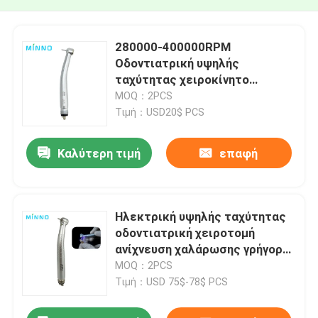
280000-400000RPM
Οδοντιατρική υψηλής
ταχύτητας χειροκίνητο
κομμάτι πατήστε κουμπί
MOQ：2PCS
χειροκίνητο κομμάτι
Τιμή：USD20$ PCS
Καλύτερη τιμή
επαφή
Ηλεκτρική υψηλής ταχύτητας
οδοντιατρική χειροτομή
ανίχνευση χαλάρωσης γρήγορη
χειροτομή
MOQ：2PCS
Τιμή：USD 75$-78$ PCS