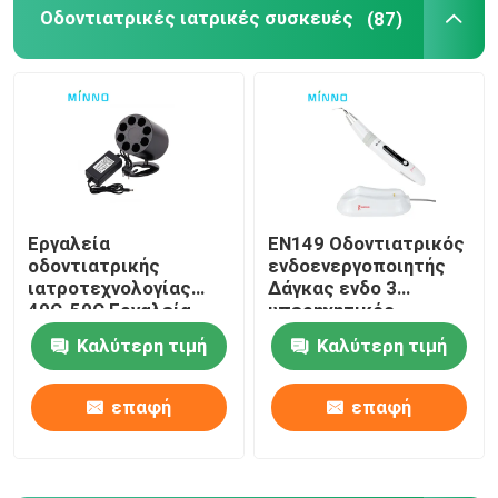
Οδοντιατρικές ιατρικές συσκευές
(87)
Οδοντιατρική μικροκινητική
οδοντικός αέρας prophy
Οδοντιατρικό φως LED
Εργαλεία
EN149 Οδοντιατρικός
οδοντιατρικής
ενδοενεργοποιητής
Ενέτρηση οδοντικής αναισθησίας
ιατροτεχνολογίας
Δάγκας ενδο 3
40C-50C Εργαλεία
υπερηχητικός
οδοντιατρικής
στοματικός ποτιστής
Οδοντική μηχανή μοσχευμάτων
Καλύτερη τιμή
Καλύτερη τιμή
ιατροτεχνίας
επαφή
επαφή
Ενδοδοντικά προϊόντα
Οδοντιατρική μηχανή φωτεινής θεραπείας