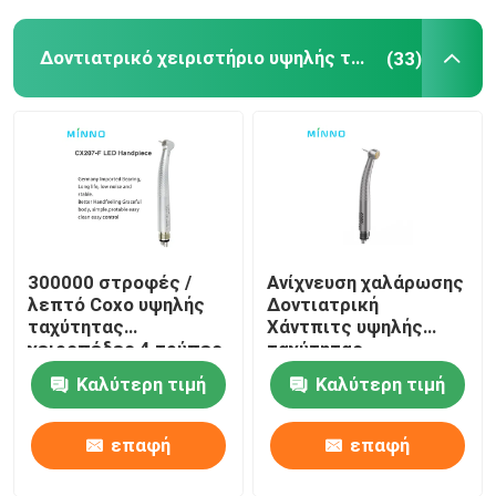
Δοντιατρικό χειριστήριο υψηλής ταχύτητας
(33)
300000 στροφές /
Ανίχνευση χαλάρωσης
λεπτό Coxo υψηλής
Δοντιατρική
ταχύτητας
Χάντπιτς υψηλής
χειροπέδες 4 τρύπες
ταχύτητας
LED οδοντιατρικό
280000rpm Χάντπιτς
Καλύτερη τιμή
Καλύτερη τιμή
χειροπέδιο με 3
με κουμπί πίεσης
τρόπους ψεκασμού
επαφή
επαφή