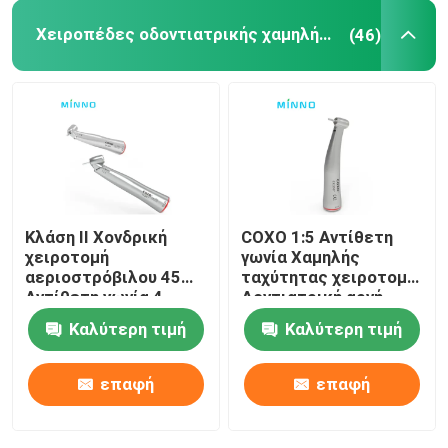
Χειροπέδες οδοντιατρικής χαμηλής ταχύτητας
(46)
Οδοντικά εξαρτήματα
Obturation σύστημα
Κλάση ΙΙ Χονδρική
COXO 1:5 Αντίθετη
χειροτομή
γωνία Χαμηλής
αεριοστρόβιλου 45
ταχύτητας χειροτομή
Αντίθετη γωνία 4
Δοντιατρική αργή
Δρόμος
χειροτομή CX235-C7-
Καλύτερη τιμή
Καλύτερη τιμή
4
επαφή
επαφή