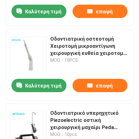
Χειροκίνητο Χειροκίνητο
Χειροκίνητο Χειροκίνητο
Καλύτερη τιμή
επαφή
Χειροκίνητο Χειροκίνητο
Οδοντιατρική οστεοτομή
Χειροτομή μικροαντίγωνη
χειρουργική ευθεία χειροτομή
Οδοντίατρος Εργαλεία
MOQ：10PCS
οδοντιατρικού εξοπλισμού
Καλύτερη τιμή
επαφή
Οδοντιατρικό υπερηχητικό
Piezoelectric οστική
χειρουργική μαχαίρι Peda
Control LED χειρουργικό
MOQ：10pcs