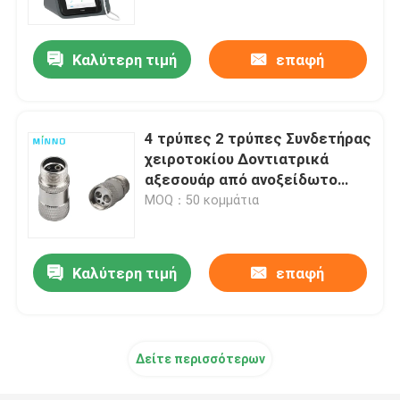
εξοπλισμό Endo Perio
Καλύτερη τιμή
επαφή
4 τρύπες 2 τρύπες Συνδετήρας
χειροτοκίου Δοντιατρικά
αξεσουάρ από ανοξείδωτο
χάλυβα
MOQ：50 κομμάτια
Καλύτερη τιμή
επαφή
Αρχική Σελίδα
Προϊόντα
Δείτε περισσότερων
Σχετικά με εμάς