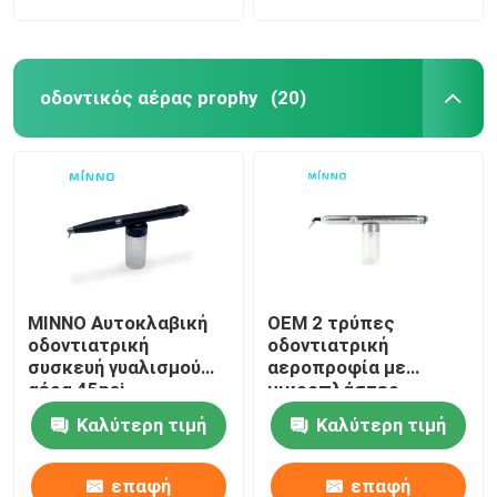
οδοντικός αέρας prophy
(20)
MINNO Αυτοκλαβική
OEM 2 τρύπες
οδοντιατρική
οδοντιατρική
συσκευή γυαλισμού
αεροπροφία με
αέρα 45psi
μικροπλάστερ
οξειδίου του
Καλύτερη τιμή
Καλύτερη τιμή
αλουμινίου
επαφή
επαφή