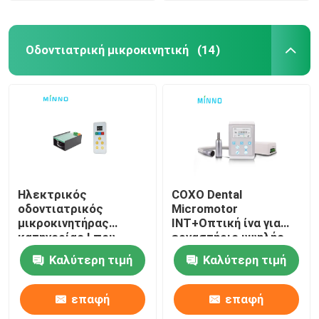
Οδοντιατρική μικροκινητική
(14)
Ηλεκτρικός
COXO Dental
οδοντιατρικός
Micromotor
μικροκινητήρας
INT+Οπτική ίνα για
κατηγορίας Ι που
εργαστήριο υψηλής
χρησιμοποιείται στην
ροπής
Καλύτερη τιμή
Καλύτερη τιμή
οδοντιατρική 120W
επαφή
επαφή