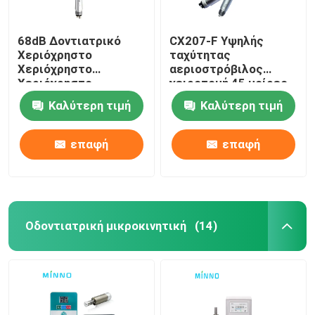
68dB Δοντιατρικό
CX207-F Υψηλής
Χεριόχρηστο
ταχύτητας
Χεριόχρηστο
αεριοστρόβιλος
Χεριόχρηστο
χειροτομή 45 μοίρες
300000Rpm
οδοντιατρική
Καλύτερη τιμή
Καλύτερη τιμή
Αεροστροβίλης
χειροτομή
επαφή
επαφή
Οδοντιατρική μικροκινητική
(14)