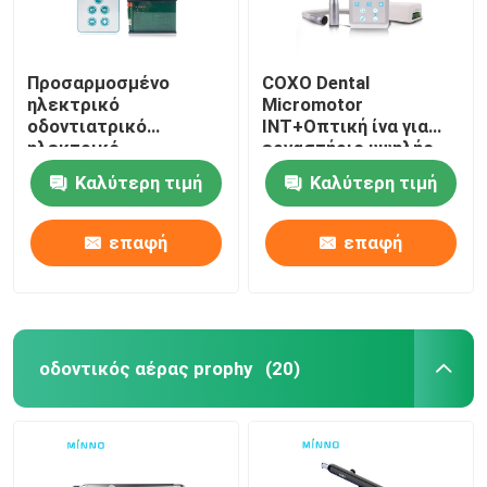
Προσαρμοσμένο
COXO Dental
ηλεκτρικό
Micromotor
οδοντιατρικό
INT+Οπτική ίνα για
ηλεκτρικό
εργαστήριο υψηλής
μικροκινητήρα χωρίς
ροπής
Καλύτερη τιμή
Καλύτερη τιμή
βούρτσα LED 24V
επαφή
επαφή
οδοντικός αέρας prophy
(20)