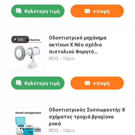
Καλύτερη τιμή
επαφή
Οδοντιατρικό μηχάνημα
ακτίνων Χ Νέο σχέδιο
πιστολιού Φορητό
οδοντιατρικό μηχάνημα
MOQ：10pcs
ακτίνων Χ
Καλύτερη τιμή
επαφή
Οδοντιατρικός Συσσωρευτής 8
σχήματος τροχιά βραχίονα
ροκά
MOQ：10pcs