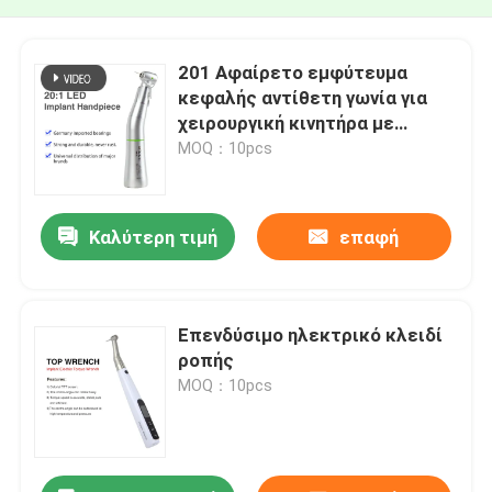
201 Αφαίρετο εμφύτευμα
κεφαλής αντίθετη γωνία για
χειρουργική κινητήρα με
οπτική ίνα
MOQ：10pcs
Καλύτερη τιμή
επαφή
Επενδύσιμο ηλεκτρικό κλειδί
ροπής
MOQ：10pcs