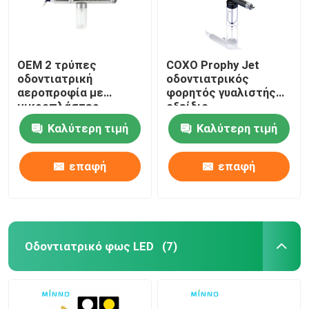
OEM 2 τρύπες
COXO Prophy Jet
οδοντιατρική
οδοντιατρικός
αεροπροφία με
φορητός γυαλιστής
μικροπλάστερ
οξείδιο
οξειδίου του
μικροβλάστερ
Καλύτερη τιμή
Καλύτερη τιμή
αλουμινίου
επαφή
επαφή
Οδοντιατρικό φως LED
(7)