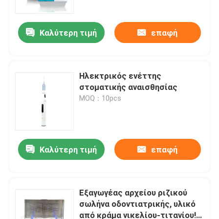
Καλύτερη τιμή
επαφή
Ηλεκτρικός ενέττης
στοματικής αναισθησίας
MOQ：10pcs
Καλύτερη τιμή
επαφή
Αρχική Σελίδα
Προϊόντα
Εξαγωγέας αρχείου ριζικού
σωλήνα οδοντιατρικής, υλικό
από κράμα νικελίου-τιτανίου!
Σχετικά με εμάς