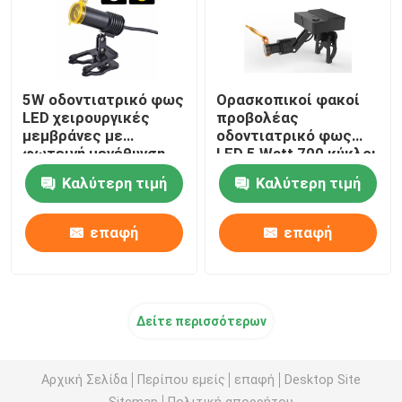
5W οδοντιατρικό φως
Ορασκοπικοί φακοί
LED χειρουργικές
προβολέας
μεμβράνες με
οδοντιατρικό φως
φωτεινή μεγέθυνση
LED 5 Watt 700 κύκλοι
κιονοσκεπτικό
Καλύτερη τιμή
Καλύτερη τιμή
επαφή
επαφή
Δείτε περισσότερων
Αρχική Σελίδα
Περίπου εμείς
επαφή
Desktop Site
Sitemap
Πολιτική απορρήτου