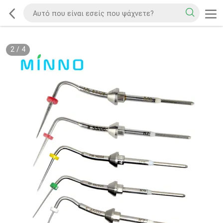
2
/
4