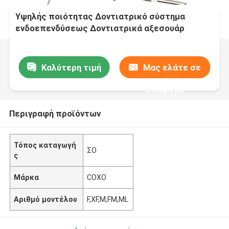
Υψηλής ποιότητας Δοντιατρικό σύστημα
ενδοεπενδύσεως Δοντιατρικά αξεσουάρ
Περτσά Gutta Πένα/Πόλεμο Πύραυλο Πύραυλο
θερμαινόμενο Πύραυλο Πύραυλο δοντιατρικής
επενδύσεως 4 τεμάχια
Καλύτερη τιμή
Μας ελάτε σε
επαφή με
Περιγραφή προϊόντων
Τόπος καταγωγή
ΣΟ
ς
Μάρκα
COXO
Αριθμό μοντέλου
F,XF,M,FM,ML