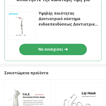
Υψηλής ποιότητας
Δοντιατρικό σύστημα
ενδοεπενδύσεως Δοντιατρικά
αξεσουάρ Περτσά Gutta Πένα/
Πόλεμο Πύραυλο Πύραυλο
θερμαινόμενο Πύραυλο
Πύραυλο δοντιατρικής
Να συνεχίσει
επενδύσεως 4 τεμάχια
Συνιστώμενα προϊόντα