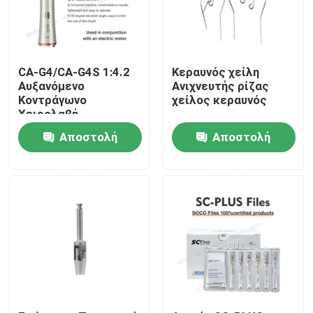
CA-G4/CA-G4S 1:4.2
Κεραυνός χείλη
Αυξανόμενο
Ανιχνευτής ρίζας
Κοντράγωνο
χείλος κεραυνός
Χειρολαβή
Οδοντιατρικής
Αποστολή
Αποστολή
Εξαγωγής
ερώτησης
ερώτησης
Αρχική Σελίδα
Προϊόντα
Σχετικά με εμάς