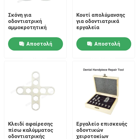
Σκόνη για
Κουτί απολύμανσης
Γύρος εργοστασίων
οδοντιατρική
για οδοντιατρικά
αμμοκροτητική
εργαλεία
Ποιοτικός έλεγχος
Αποστολή
Αποστολή
ερώτησης
ερώτησης
επαφή
Ζητήστε ένα απόσπασμα
Οδοντιατρικές ιατρικές συσκευές
Χειροπέδες οδοντιατρικής χαμηλής ταχύτητας
Κλειδί αφαίρεσης
Εργαλείο επισκευής
πίσω καλύμματος
οδοντικών
Δοντιατρικό χειριστήριο υψηλής ταχύτητας
οδοντιατρικής
χειροτοκίων