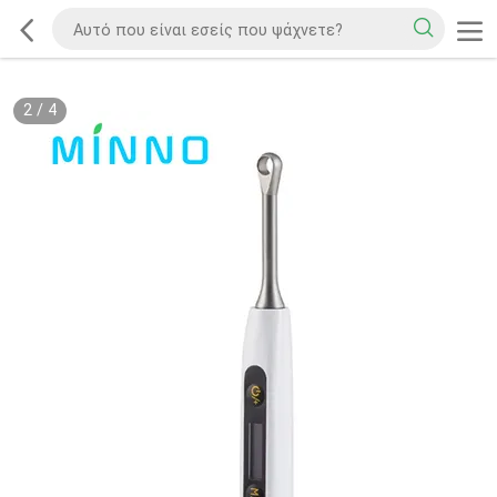
2
/
4