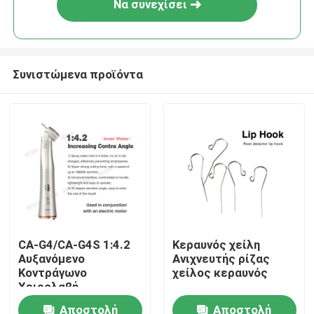
Να συνεχίσει
Συνιστώμενα προϊόντα
Αρχική Σελίδα
CA-G4/CA-G4S 1:4.2
Κεραυνός χείλη
Αυξανόμενο
Ανιχνευτής ρίζας
Προϊόντα
Κοντράγωνο
χείλος κεραυνός
Χειρολαβή
Οδοντιατρικής
Αποστολή
Αποστολή
Σχετικά με εμάς