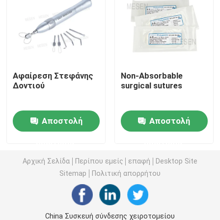
Οδοντιατρική μικροκινητική
οδοντικός αέρας prophy
Αφαίρεση Στεφάνης
Non-Absorbable
Δοντιού
surgical sutures
Οδοντιατρικό φως LED
Ενέτρηση οδοντικής αναισθησίας
Αποστολή
Αποστολή
ερώτησης
ερώτησης
Οδοντική μηχανή μοσχευμάτων
Αρχική Σελίδα
Περίπου εμείς
επαφή
Desktop Site
Sitemap
Πολιτική απορρήτου
Ενδοδοντικά προϊόντα
Οδοντιατρική μηχανή φωτεινής θεραπείας
China Συσκευή σύνδεσης χειροτομείου