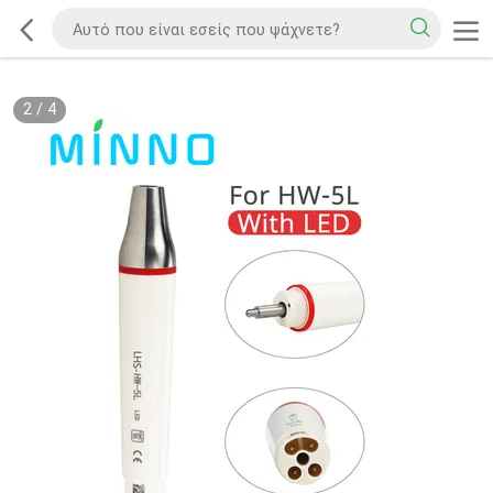
2
/
4