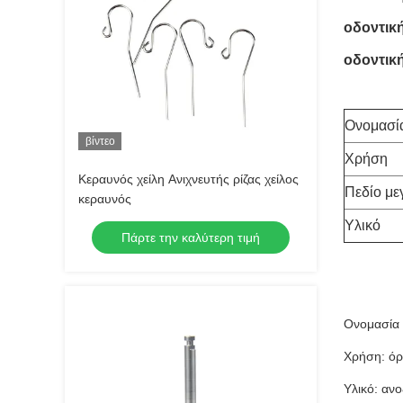
οδοντική
οδοντική
Ονομασί
βίντεο
Χρήση
Κεραυνός χείλη Ανιχνευτής ρίζας χείλος
Πεδίο με
κεραυνός
Υλικό
Πάρτε την καλύτερη τιμή
Ονομασία 
Χρήση: όρ
Υλικό: αν