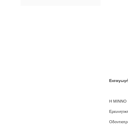
Εισαγωγή 
Η MINNO M
Ερευνητικ
Οδοντιατρ