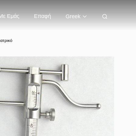
 Με Εμάς
Επαφή
Greek
ατρικό