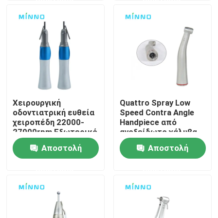
Γύρος εργοστασίων
Ποιοτικός έλεγχος
επαφή
Χειρουργική
Quattro Spray Low
οδοντιατρική ευθεία
Speed Contra Angle
Ζητήστε ένα απόσπασμα
χειροπέδη 22000-
Handpiece από
27000rpm Εξωτερικό
ανοξείδωτο χάλυβα
κανάλι
Αποστολή
Αποστολή
Οδοντιατρικές ιατρικές συσκευές
ερώτησης
ερώτησης
Χειροπέδες οδοντιατρικής χαμηλής ταχύτητας
Δοντιατρικό χειριστήριο υψηλής ταχύτητας