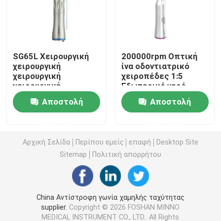
Οδοντιατρική μικροκινητική
SG65L Χειρουργική
200000rpm Οπτική
οδοντικός αέρας prophy
χειρουργική
ίνα οδοντιατρικό
χειρουργική
χειροπέδες 1:5
χειρουργική
Εξωτερικό νερό
Οδοντιατρικό φως LED
χειρουργική
πιέστε κουμπί Chuck
Αποστολή
Αποστολή
χειρουργική
χειρουργική
Ενέτρηση οδοντικής αναισθησίας
ερώτησης
ερώτησης
χειρουργική
χειρουργική
Αρχική Σελίδα
Περίπου εμείς
επαφή
Desktop Site
χειρουργική
Οδοντική μηχανή μοσχευμάτων
χειρουργική
Sitemap
Πολιτική απορρήτου
χειρουργική
χειρουργική
Ενδοδοντικά προϊόντα
χειρουργική
χειρουργική
China Αντίστροφη γωνία χαμηλής ταχύτητας
χειρουργική
supplier.
Copyright © 2026 FOSHAN MINNO
Οδοντιατρική μηχανή φωτεινής θεραπείας
χειρουργική
MEDICAL INSTRUMENT CO., LTD.. All Rights