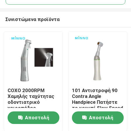
Συνιστώμενα προϊόντα
COXO 2000RPM
101 Αντιστροφή 90
Αρχική Σελίδα
Χαμηλής ταχύτητας
Contra Angle
οδοντιατρικό
Handpiece Πατήστε
χειροπέδες
το κουμπί Slow Speed
Προϊόντα
εμφυτευμένο
Αποστολή
Αποστολή
χειροπέδιο 20:1
Σχετικά με εμάς
ερώτησης
ερώτησης