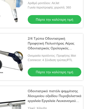
δοντιών
Αριθμό μοντέλου: AirJet
Γωνία περιστροφής χειριστή: 360
Πάρτε την καλύτερη τιμή
2/4 Τρύπα Οδοντιατρική
Προφητική Πολυστήρας Αέρας
Οδοντιατρικός Ορολογικός
Ρίγατρος Υπολογισμός
Ονομασία προϊόντος: Προφήτης Ματ
Απομάκρυνση Οδοντικής Υγιεινής
Connecor: 4 Σύνδεση τρύπας/PTL
Προφητική Πολυστήρας Αέρας Jet
Πάρτε την καλύτερη τιμή
Οδοντιατρικό πιστόλι ψαμμίτισης
Άλουμινίου οξειδίου Πυροβολιστικά
εργαλεία Εργαλεία Λευκανισμού
Συσκευή γυαλισμού Αεροφθαλμίας
Υλικό: Χάλυβα