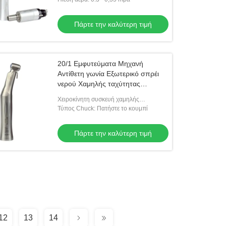
Πάρτε την καλύτερη τιμή
20/1 Εμφυτεύματα Μηχανή
Αντίθετη γωνία Εξωτερικό σπρέι
νερού Χαμηλής ταχύτητας
Χεριόχρισμα Χωρίς τρυπάνι LED
Χειροκίνητη συσκευή χαμηλής
Οδοντιατρικό εργαλείο
ταχύτητας: 20: 1 ταχύτητα
Τύπος Chuck: Πατήστε το κουμπί
Πάρτε την καλύτερη τιμή
12
13
14