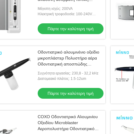
αναισθησία με λειτουργήσιμη
Μέγιστη ισχύς: 200VA
οθόνη LCD
Ηλεκτρική τροφοδοσία: 100-240V
50/60Hz
Πάρτε την καλύτερη τιμή
Οδοντιατρικό αλουμινένιο οξείδιο
μικροπλάστερ Πολυστήρα αέρα
Οδοντιατρική αποσπώδης
αμμοσφαίρισμα Μηχανή
Συχνότητα εργασίας: 230,8 - 32,2 kHz
Συστήματος αέρα αποσπώσεως
Διατομεακό πλάτος: 1.5-12um
με ψεκασμό CA-1
Πάρτε την καλύτερη τιμή
COXO Οδοντιατρικό Αλουμινίου
Οξειδίου Microblaster
Αεροπολυστήρα Οδοντιατρικό