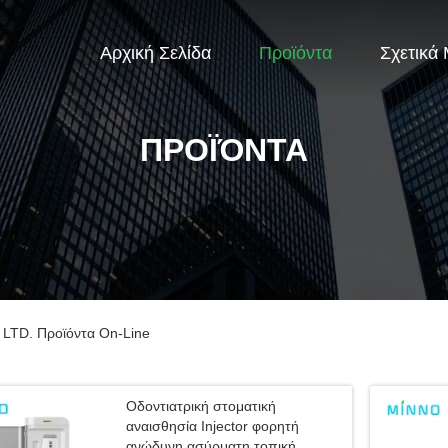
Αρχική Σελίδα
Προϊόντα
Σχετικά
ΠΡΟΪΌΝΤΑ
TD. Προϊόντα On-Line
Οδοντιατρική στοματική
αναισθησία Injector φορητή
ανώδυνη ασύρματη τοπική