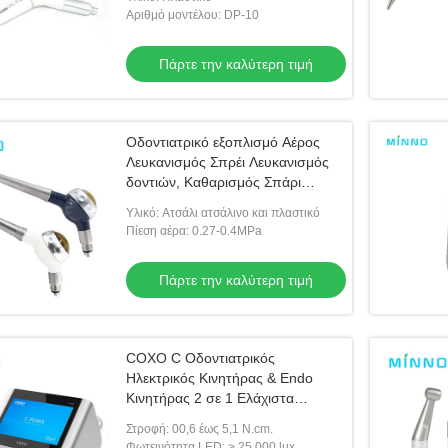
Οδοντιατρική Μονάδα
Αριθμό μοντέλου: DP-10
Αεροπροφίας Teeh Λευκανισμός
Spary Polis
Πάρτε την καλύτερη τιμή
Οδοντιατρικό εξοπλισμό Αέρος
Λευκανισμός Σπρέι Λευκανισμός
δοντιών, Καθαρισμός Σπάρι
Λεπτήρας Τζετ Ορθολογική υγιεινή
Υλικό: Ατσάλι ατσάλινο και πλαστικό
Λεπτικό εργαλείο
Πίεση αέρα: 0.27-0.4MPa
Πάρτε την καλύτερη τιμή
COXO C Οδοντιατρικός
Ηλεκτρικός Κινητήρας & Endo
Κινητήρας 2 σε 1 Ελάχιστα
επεμβατικό Επισκευαστικό
Στροφή: 00,6 έως 5,1 N.cm.
Οδοντιατρικό Εξοπλισμό με 1: 5 &
Φωτεινότητα LED: > 25 000 lux