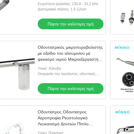
Αλουμινίου Πυροβόλο
Συχνότητα εργασίας: 230,8 - 32,2 kHz
Αεροπολυστήρα Αποσπώσεως
Διατομεακό πλάτος: 1.5-12um
2/4τρύπες Οδοντιατρικοί
θεραπευτές
Πάρτε την καλύτερη τιμή
Οδοντιατρικός μικροπυροβολιστής
με οξείδιο του αλουμινίου με
ψεκασμό νερού Μικροεξεργαστής
Αλουμινίου Πυροβόλο
Υλικό: Χάλυβα
Αμμοκροτηρίου Αεροπολυντήριος
Ονομασία του προϊόντος: οδοντικός
Οδοντιατρικά εργαλεία
αέρας prophy
Πάρτε την καλύτερη τιμή
Οδοντίατρος Οδοντίατρος
Αεροπροφία Ρευστολογικό
Λευκανισμό Δοντιών Πίπλο
Αμμοσφαίρισης Denspay
Υλικό: Πλαστικό