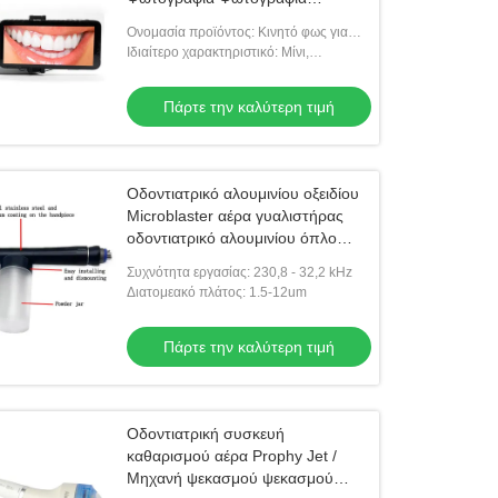
Φωτογραφία Φωτογραφία
Ονομασία προϊόντος: Κινητό φως για
Φωτογραφία Φωτογραφία
οδοντιατρική φωτογραφία
Ιδιαίτερο χαρακτηριστικό: Μίνι,
ρυθμιζόμενη θερμοκρασία χρώματος
Πάρτε την καλύτερη τιμή
Οδοντιατρικό αλουμινίου οξειδίου
Microblaster αέρα γυαλιστήρας
οδοντιατρικό αλουμινίου όπλο
αέρα γυαλιστήρα αποσπώσεως
Συχνότητα εργασίας: 230,8 - 32,2 kHz
2/4τρύπες οδοντιατρική θεραπεία
Διατομεακό πλάτος: 1.5-12um
πάρα πολύ
Πάρτε την καλύτερη τιμή
Οδοντιατρική συσκευή
καθαρισμού αέρα Prophy Jet /
Μηχανή ψεκασμού ψεκασμού