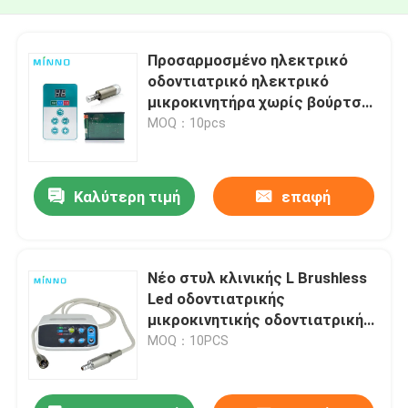
Προσαρμοσμένο ηλεκτρικό
οδοντιατρικό ηλεκτρικό
μικροκινητήρα χωρίς βούρτσα
LED 24V
MOQ：10pcs
Καλύτερη τιμή
επαφή
Νέο στυλ κλινικής L Brushless
Led οδοντιατρικής
μικροκινητικής οδοντιατρικής
μηχανής ροπής
MOQ：10PCS