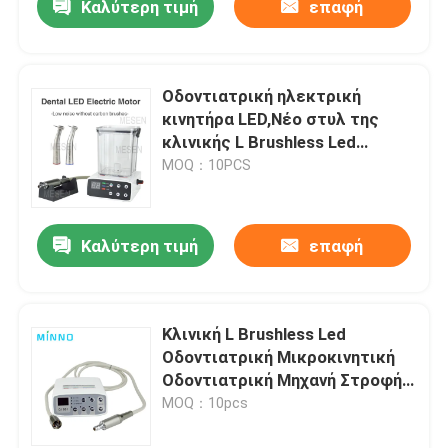
Καλύτερη τιμή
επαφή
Οδοντιατρική ηλεκτρική
κινητήρα LED,Νέο στυλ της
κλινικής L Brushless Led
οδοντιατρική μικροκινητήρα
MOQ：10PCS
Καλύτερη τιμή
επαφή
Κλινική L Brushless Led
Οδοντιατρική Μικροκινητική
Οδοντιατρική Μηχανή Στροφή
3,4Ncm
MOQ：10pcs