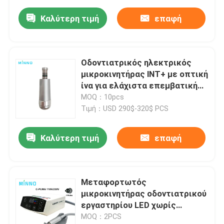
Καλύτερη τιμή
επαφή
Οδοντιατρικός ηλεκτρικός
μικροκινητήρας lNT+ με οπτική
ίνα για ελάχιστα επεμβατική
επισκευή, προετοιμασία
MOQ：10pcs
γυάλωσης, μηχάνημα χωρίς
Τιμή：USD 290$-320$ PCS
βούρτσα
Καλύτερη τιμή
επαφή
Μεταφορτωτός
μικροκινητήρας οδοντιατρικού
εργαστηρίου LED χωρίς
βούρτσα 35000 Rpm 120w
MOQ：2PCS