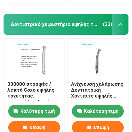
Δοντιατρικό χειριστήριο υψηλής ταχύτητας
(33)
300000 στροφές /
Ανίχνευση χαλάρωσης
λεπτό Coxo υψηλής
Δοντιατρική
ταχύτητας
Χάντπιτς υψηλής
χειροπέδες 4 τρύπες
ταχύτητας
LED οδοντιατρικό
280000rpm Χάντπιτς
Καλύτερη τιμή
Καλύτερη τιμή
χειροπέδιο με 3
με κουμπί πίεσης
τρόπους ψεκασμού
επαφή
επαφή