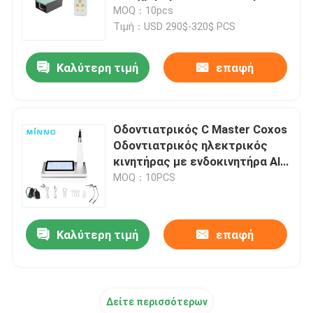
οδοντιατρική 120W
MOQ：10pcs
Τιμή：USD 290$-320$ PCS
Γύρος εργοστασίων
Καλύτερη τιμή
επαφή
Ποιοτικός έλεγχος
επαφή
Οδοντιατρικός C Master Coxos
Οδοντιατρικός ηλεκτρικός
κινητήρας με ενδοκινητήρα All
Ζητήστε ένα απόσπασμα
in One Brushless Electric Led
MOQ：10PCS
Micromotor Endodontics
Οδοντιατρικές ιατρικές συσκευές
Καλύτερη τιμή
επαφή
Χειροπέδες οδοντιατρικής χαμηλής ταχύτητας
Δείτε περισσότερων
Δοντιατρικό χειριστήριο υψηλής ταχύτητας