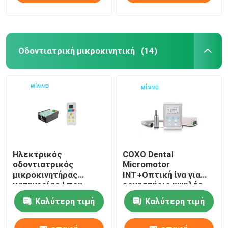
Οδοντιατρική μικροκινητική
(14)
Ηλεκτρικός
COXO Dental
οδοντιατρικός
Micromotor
μικροκινητήρας
INT+Οπτική ίνα για
κατηγορίας Ι που
εργαστήριο υψηλής
χρησιμοποιείται στην
ροπής
Καλύτερη τιμή
Καλύτερη τιμή
οδοντιατρική 120W