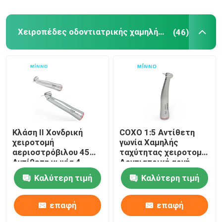
Χειροπέδες οδοντιατρικής χαμηλής ταχύτητας
(46)
Κλάση ΙΙ Χονδρική
COXO 1:5 Αντίθετη
χειροτομή
γωνία Χαμηλής
αεριοστρόβιλου 45
ταχύτητας χειροτομή
Αντίθετη γωνία 4
Δοντιατρική αργή
Δρόμος
χειροτομή CX235-C7-
Καλύτερη τιμή
Καλύτερη τιμή
4
επαφή
επαφή