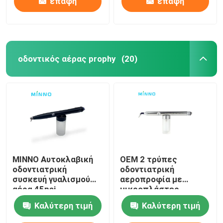
επαφή
επαφή
οδοντικός αέρας prophy
(20)
MINNO Αυτοκλαβική
OEM 2 τρύπες
οδοντιατρική
οδοντιατρική
συσκευή γυαλισμού
αεροπροφία με
αέρα 45psi
μικροπλάστερ
οξειδίου του
Καλύτερη τιμή
Καλύτερη τιμή
αλουμινίου