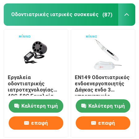
Οδοντιατρικές ιατρικές συσκευές
(87)
Οδοντικά εξαρτήματα
Obturation σύστημα
Εργαλεία
EN149 Οδοντιατρικός
οδοντιατρικής
ενδοενεργοποιητής
ιατροτεχνολογίας
Δάγκας ενδο 3
40C-50C Εργαλεία
υπερηχητικός
οδοντιατρικής
στοματικός ποτιστής
Καλύτερη τιμή
Καλύτερη τιμή
ιατροτεχνίας
επαφή
επαφή