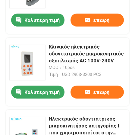
Καλύτερη τιμή
επαφή
Κλινικός ηλεκτρικός
οδοντιατρικός μικροκινητικός
εξοπλισμός AC 100V-240V
MOQ：10pcs
Τιμή：USD 290$-320$ PCS
Καλύτερη τιμή
επαφή
Αρχική Σελίδα
Προϊόντα
Ηλεκτρικός οδοντιατρικός
μικροκινητήρας κατηγορίας Ι
που χρησιμοποιείται στην
Σχετικά με εμάς